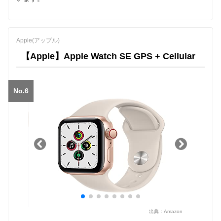
Apple(アップル)
【Apple】Apple Watch SE GPS + Cellular
No.6
出典：
Amazon