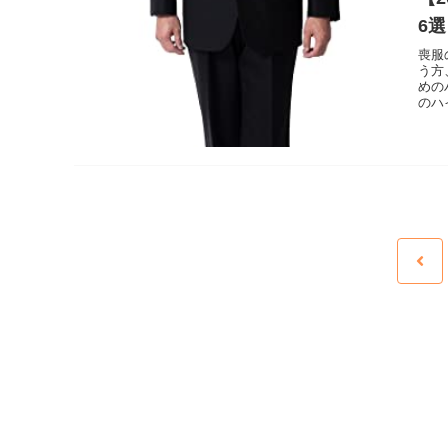
6
喪服
う方
めの
のハ