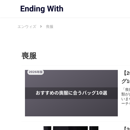
エンウィズ
喪服
喪服
【
グ
「喪
類が
いま
ーチ
【